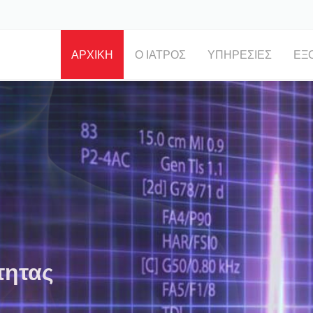
ΑΡΧΙΚΉ
Ο ΙΑΤΡΌΣ
ΥΠΗΡΕΣΊΕΣ
ΕΞ
τητας