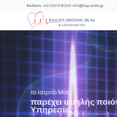
Καλέστε
+30 25310 81333
info@ilapcardio.gr
το Ιατρείο Μας
παρέχει υψηλής ποιό
Υπηρεσίες