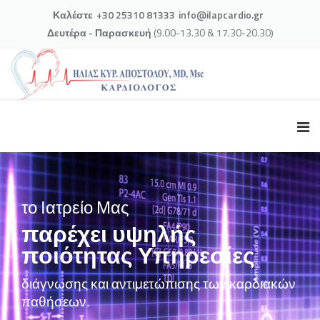
Καλέστε
+30 25310 81333
info@ilapcardio.gr
Δευτέρα - Παρασκευή
(9.00-13.30 & 17.30-20.30)
το Ιατρείο Μας
παρέχει υψηλής
ποιότητας Υπηρεσίες
διάγνωσης και αντιμετώπισης των καρδιακών
παθήσεων.